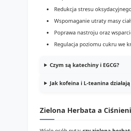
Redukcja stresu oksydacyjnego
Wspomaganie utraty masy ciała
Poprawa nastroju oraz wsparcie
Regulacja poziomu cukru we krw
Czym są katechiny i EGCG?
Jak kofeina i L-teanina działaj
Zielona Herbata a Ciśnieni
Wiele osób pyta:
czy zielona herbat