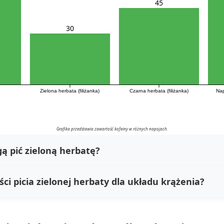
45
30
Zielona herbata (filiżanka)
Czarna herbata (filiżanka)
Nap
Grafika przedstawia zawartość kofeiny w różnych napojach.
ą pić zieloną herbatę?
ci picia zielonej herbaty dla układu krążenia?