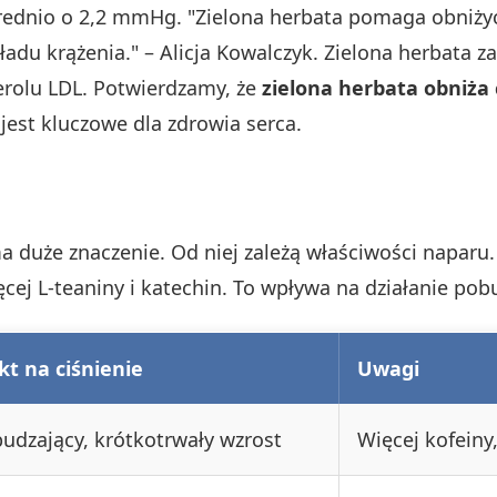
średnio o 2,2 mmHg. "Zielona herbata pomaga obniżyć
adu krążenia." – Alicja Kowalczyk. Zielona herbata 
terolu LDL. Potwierdzamy, że
zielona herbata obniża 
 jest kluczowe dla zdrowia serca.
a duże znaczenie. Od niej zależą właściwości naparu.
ęcej L-teaniny i katechin. To wpływa na działanie pob
kt na ciśnienie
Uwagi
udzający, krótkotrwały wzrost
Więcej kofeiny,