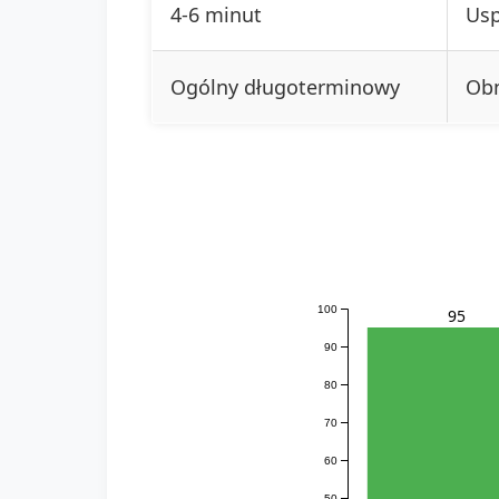
4-6 minut
Usp
Ogólny długoterminowy
Obn
100
95
90
80
70
60
50