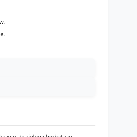
w.
e.
zuje, że zielona herbata w