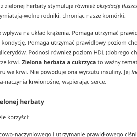
t z zielonej herbaty stymuluje również
oksydację tłusz
ymiatają-wolne rodniki, chroniąc nasze komórki.
nie wpływa na układ krążenia. Pomaga utrzymać prawi
ą kondycję. Pomaga utrzymać prawidłowy poziom cho
riglicerydów. Podnosi również poziom HDL (dobrego c
cze krwi.
Zielona herbata a cukrzyca
to ważny temat
u we krwi. Nie powoduje ona wyrzutu insuliny. Jej
in
na-naczynia krwionośne, wspierając serce.
elonej herbaty
le korzyści:
cowo-naczyniowego i utrzymanie prawidłowego ciśni