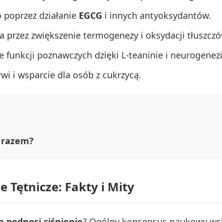
 poprzez działanie
EGCG
i innych antyoksydantów.
 przez zwiększenie termogenezy i oksydacji tłuszczó
 funkcji poznawczych dzięki L-teaninie i neurogenezi
i i wsparcie dla osób z cukrzycą.
ą razem?
e Tętnicze: Fakty i Mity
a podnosi ciśnienie
? Ogólny konsensus naukowy wska