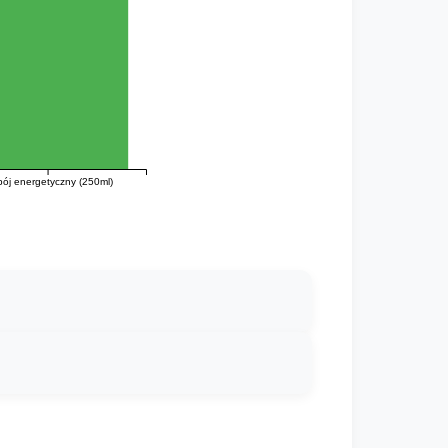
ój energetyczny (250ml)