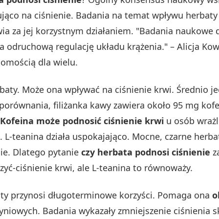
jąco na ciśnienie. Badania na temat wpływu herbaty 
 za jej korzystnym działaniem. "Badania naukowe do
ia odruchową regulację układu krążenia." – Alicja Ko
domością dla wielu.
rbaty. Może ona wpływać na ciśnienie krwi. Średnio je
porównania, filiżanka kawy zawiera około 95 mg kofei
Kofeina może podnosić ciśnienie krwi
u osób wrażl
ie. L-teanina działa uspokajająco. Mocne, czarne her
ie. Dlatego pytanie
czy herbata podnosi ciśnienie
za
yć-ciśnienie krwi, ale L-teanina to równoważy.
aty przynosi długoterminowe korzyści. Pomaga ona
o
yniowych. Badania wykazały zmniejszenie ciśnienia