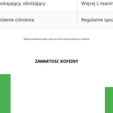
okajający, obniżający
Więcej L-teanin
iżenie ciśnienia
Regularne spoż
Tabela przedstawia wpływ czasu parzenia zielonej herbaty na ciśnienie.
ZAWARTOSC KOFEINY