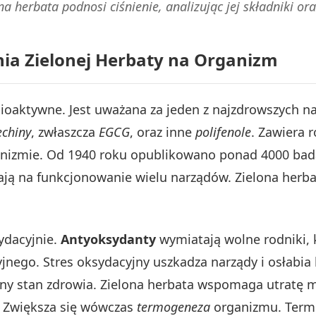
lona herbata podnosi ciśnienie, analizując jej składniki 
nia Zielonej Herbaty na Organizm
bioaktywne. Jest uważana za jeden z najzdrowszych n
echiny
, zwłaszcza
EGCG
, oraz inne
polifenole
. Zawiera 
rganizmie. Od 1940 roku opublikowano ponad 4000 ba
ają na funkcjonowanie wielu narządów. Zielona herbat
sydacyjnie.
Antyoksydanty
wymiatają wolne rodniki, 
jnego. Stres oksydacyjny uszkadza narządy i osłabia
y stan zdrowia. Zielona herbata wspomaga utratę mas
. Zwiększa się wówczas
termogeneza
organizmu. Termo