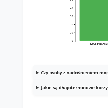
40
30
20
10
0
Kawa (filiżanka)
Czy osoby z nadciśnieniem mog
Jakie są długoterminowe korzyś