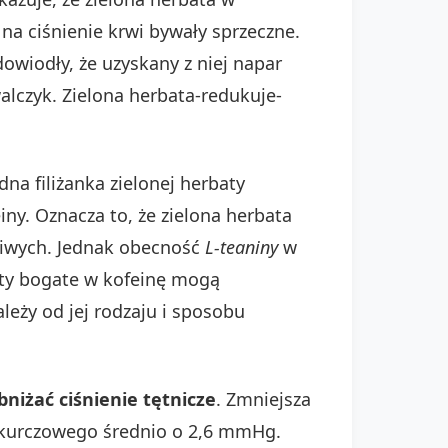
na ciśnienie krwi bywały sprzeczne.
wiodły, że uzyskany z niej napar
walczyk. Zielona herbata-redukuje-
dna filiżanka zielonej herbaty
ny. Oznacza to, że zielona herbata
iwych. Jednak obecność
L-teaniny
w
baty bogate w kofeinę mogą
leży od jej rodzaju i sposobu
bniżać ciśnienie tętnicze
. Zmniejsza
 skurczowego średnio o 2,6 mmHg.