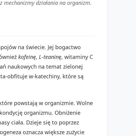
oraz mechanizmy działania na organizm.
apojów na świecie. Jej bogactwo
również
kofeinę
,
L-teaninę
, witaminy C
dań naukowych na temat zielonej
a-obfituje w-katechiny, które są
które powstają w organizmie. Wolne
 kondycję organizmu. Obniżenie
y ciała. Dzieje się to poprzez
geneza oznacza większe zużycie