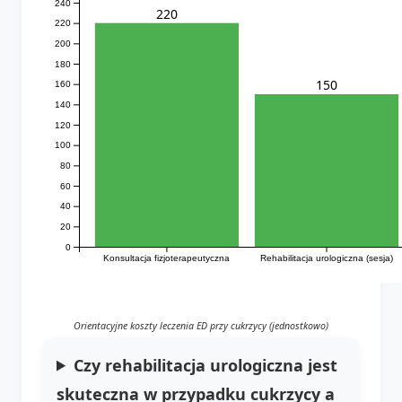
240
220
220
200
180
150
160
140
120
100
80
60
40
20
0
Konsultacja fizjoterapeutyczna
Rehabilitacja urologiczna (sesja)
Orientacyjne koszty leczenia ED przy cukrzycy (jednostkowo)
Czy rehabilitacja urologiczna jest
skuteczna w przypadku
cukrzycy a