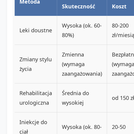
Metoda
Skuteczność
Koszt
Wysoka (ok. 60-
80-200
Leki doustne
80%)
zł/miesi
Zmienna
Bezpłat
Zmiany stylu
(wymaga
(wymag
życia
zaangażowania)
zaangaż
Rehabilitacja
Średnia do
od 150 z
urologiczna
wysokiej
Iniekcje do
Wysoka (ok. 80-
20-50
ciał